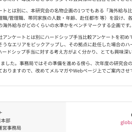
ートとは別に、本研究会の名物企画の1つでもある「海外給与
理職/管理職、帯同家族の人数・年齢、赴任都市 等）を設け、
の海外給与がどのくらいの水準かをベンチマークする企画です
社アンケートとは別にハードシップ手当比較アンケートを初め
そうなエリアをピックアップし、その拠点に赴任した場合のハ
ハードシップ手当に対する考え方がよく分かり、とても興味深
りました。事務局ではその準備を進める傍ら、次年度の研究会
ておりますので、改めてメルマガやWebページ上でご案内させ
ナ
業本部
glob
運営事務局